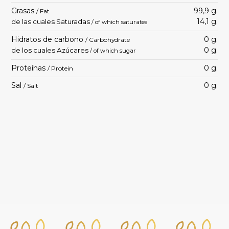
Grasas
99,9 g.
/ Fat
14,1 g.
de las cuales Saturadas
/ of which saturates
Hidratos de carbono
0 g.
/ Carbohydrate
0 g.
de los cuales Azúcares
/ of which sugar
Proteínas
0 g.
/ Protein
Sal
0 g.
/ Salt