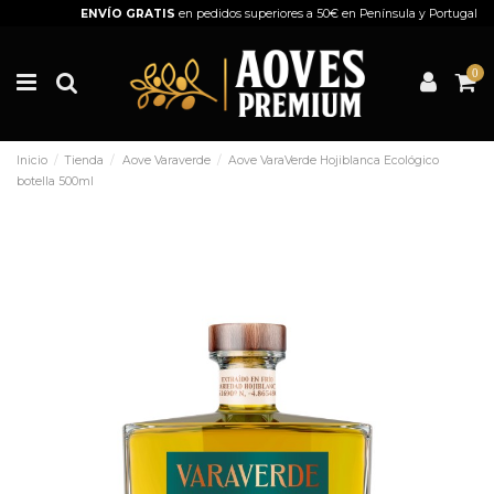
ENVÍO GRATIS
en pedidos superiores a 50€ en Península y Portugal
0
Inicio
Tienda
Aove Varaverde
Aove VaraVerde Hojiblanca Ecológico
botella 500ml