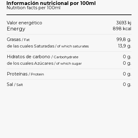
Información nutricional por 100ml
Nutrition facts per 100ml
Valor energético
3693 kj
Energy
898 kcal
Grasas
99,8 g.
/ Fat
13,9 g.
de las cuales Saturadas
/ of which saturates
Hidratos de carbono
0 g.
/ Carbohydrate
0 g.
de los cuales Azúcares
/ of which sugar
Proteínas
0 g.
/ Protein
Sal
0 g.
/ Salt