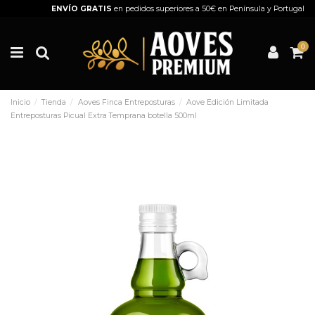
ENVÍO GRATIS
en pedidos superiores a 50€ en Península y Portugal
0
Inicio
Tienda
Aoves Finca Entreposturas
Aove Edición Limitada
Entreposturas Picual Extra Temprana botella 500ml