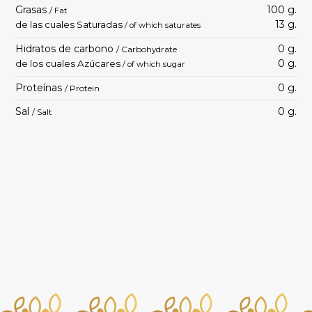
Grasas
100 g.
/ Fat
13 g.
de las cuales Saturadas
/ of which saturates
Hidratos de carbono
0 g.
/ Carbohydrate
0 g.
de los cuales Azúcares
/ of which sugar
Proteínas
0 g.
/ Protein
Sal
0 g.
/ Salt