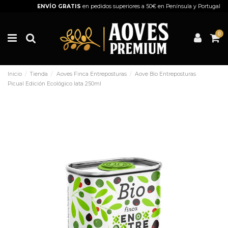
ENVÍO GRATIS
en pedidos superiores a 50€ en Península y Portugal
0
Inicio
Tienda
Aoves Finca Entreposturas
Aove Bio Entreposturas
Picual Edición Ecológico lata 250ml