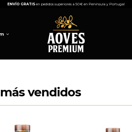
ENVÍO GRATIS
en pedidos superiores a 50€ en Península y Portugal
um
 más vendidos