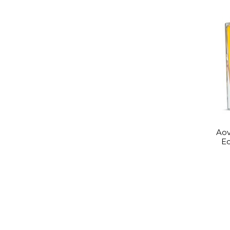
Aov
Ec