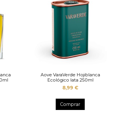
lanca
Aove VaraVerde Hojiblanca
00ml
Ecológico lata 250ml
8,99 €
Comprar