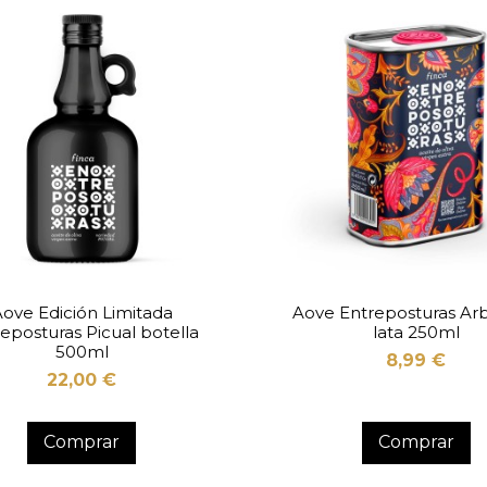
ove Edición Limitada
Aove Entreposturas Ar
eposturas Picual botella
lata 250ml
500ml
8,99 €
22,00 €
Comprar
Comprar