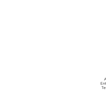
A
Ent
Te